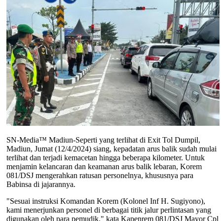
SN-Media™ Madiun-Seperti yang terlihat di Exit Tol Dumpil,
Madiun, Jumat (12/4/2024) siang, kepadatan arus balik sudah mulai
terlihat dan terjadi kemacetan hingga beberapa kilometer. Untuk
menjamin kelancaran dan keamanan arus balik lebaran, Korem
081/DSJ mengerahkan ratusan personelnya, khususnya para
Babinsa di jajarannya.
"Sesuai instruksi Komandan Korem (Kolonel Inf H. Sugiyono),
kami menerjunkan personel di berbagai titik jalur perlintasan yang
digunakan oleh para pemudik," kata Kapenrem 081/DSJ Mayor Cpl