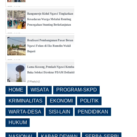
(0 Reply(s))
Bangunrejo Kidul Ngawi Tingkatkan
Kesadaran Warga Melalui Rembug
Pencegahan Stunting Berkelanjutan
(0 Reply(s))
Realisasi Pembangunan Pasar Beran
Ngawi Fokus di Eks Rumdin Wakil
Bupati
(0 Reply(s))
Lama Kosong, Pemkab Ngawi Kembali
Buka Seleksi Direktur PDAM Definitif
(0 Reply(s))
HOME
WISATA
PROGRAM-SKPD
Pemkab Ngawi Bahas Insentif Tata
Ruang, Pelanggaran Berpotensi
KRIMINALITAS
EKONOMI
POLITIK
Dikenai Denda dan Pembatasan
Fasilitas
WARTA-DESA
SISI-LAIN
PENDIDIKAN
(0 Reply(s))
HUKUM
NASIONAL
KABAR DEWAN
SERBA-SERBI