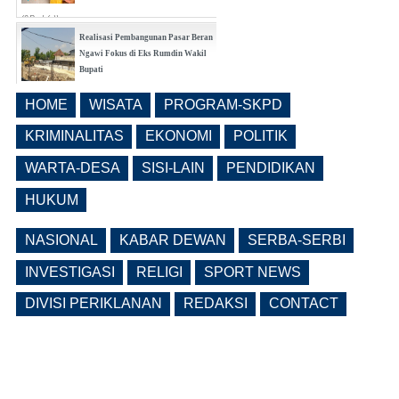
(0 Reply(s))
Realisasi Pembangunan Pasar Beran
Ngawi Fokus di Eks Rumdin Wakil
Bupati
(0 Reply(s))
HOME
WISATA
PROGRAM-SKPD
Lama Kosong, Pemkab Ngawi Kembali
Buka Seleksi Direktur PDAM Definitif
KRIMINALITAS
EKONOMI
POLITIK
(0 Reply(s))
WARTA-DESA
SISI-LAIN
PENDIDIKAN
HUKUM
NASIONAL
KABAR DEWAN
SERBA-SERBI
INVESTIGASI
RELIGI
SPORT NEWS
DIVISI PERIKLANAN
REDAKSI
CONTACT