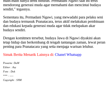
main-main hanya demi hiburan. Permadani Ngawi saat ini terus
mendorong generasi muda agar memahami dan mencintai budaya
sendiri," tegasnya.
Sementara itu, Permadani Ngawi, yang mewadahi para pelaku seni
dan budaya termasuk Pranatacara, terus aktif melakukan pembinaan
dan edukasi kepada generasi muda agar tidak melupakan akar
budaya sendiri.
Dengan komitmen tersebut, budaya Jawa di Ngawi diyakini akan
tetap hidup dan berkembang di tengah tantangan zaman, lewat peran
penting para Pranatacara yang setia menjaga warisan leluhur.
Simak Berita Menarik Lainnya di:
Chanel Whatsapp
Pewarta: DaM
Editor : Asy
Foto : Dok
*** : ----
Copyright : SNM