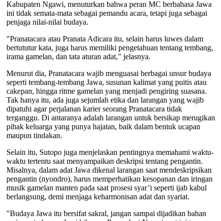
Kabupaten Ngawi, menuturkan bahwa peran MC berbahasa Jawa
ini tidak semata-mata sebagai pemandu acara, tetapi juga sebagai
penjaga nilai-nilai budaya.
"Pranatacara atau Pranata Adicara itu, selain harus luwes dalam
bertututur kata, juga harus memiliki pengetahuan tentang tembang,
irama gamelan, dan tata aturan adat," jelasnya.
Menurut dia, Pranatacara wajib menguasai berbagai unsur budaya
seperti tembang-tembang Jawa, susunan kalimat yang puitis atau
cakepan, hingga ritme gamelan yang menjadi pengiring suasana.
Tak hanya itu, ada juga sejumlah etika dan larangan yang wajib
dipatuhi agar perjalanan karier seorang Pranatacara tidak
terganggu. Di antaranya adalah larangan untuk bersikap merugikan
pihak keluarga yang punya hajatan, baik dalam bentuk ucapan
maupun tindakan.
Selain itu, Sutopo juga menjelaskan pentingnya memahami waktu-
waktu tertentu saat menyampaikan deskripsi tentang pengantin.
Misalnya, dalam adat Jawa dikenal larangan saat mendeskripsikan
pengantin (nyondro), harus memperhatikan kesopanan dan iringan
musik gamelan manten pada saat prosesi syar’i seperti ijab kabul
berlangsung, demi menjaga keharmonisan adat dan syariat.
"Budaya Jawa itu bersifat sakral, jangan sampai dijadikan bahan