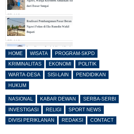
Dampak Kemarau Mulai Terasa di
Ngawi, Warga Kiyonten Andalkan Air
dari Dasar Sungai
(0 Reply(s))
Realisasi Pembangunan Pasar Beran
Ngawi Fokus di Eks Rumdin Wakil
Bupati
(0 Reply(s))
HOME
WISATA
PROGRAM-SKPD
Lama Kosong, Pemkab Ngawi Kembali
Buka Seleksi Direktur PDAM Definitif
KRIMINALITAS
EKONOMI
POLITIK
(0 Reply(s))
WARTA-DESA
SISI-LAIN
PENDIDIKAN
HUKUM
NASIONAL
KABAR DEWAN
SERBA-SERBI
INVESTIGASI
RELIGI
SPORT NEWS
DIVISI PERIKLANAN
REDAKSI
CONTACT