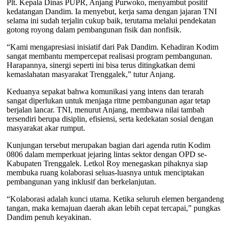
Plt. Kepala Dinas PUPR, Anjang Purwoko, menyambut positif
kedatangan Dandim. Ia menyebut, kerja sama dengan jajaran TNI
selama ini sudah terjalin cukup baik, terutama melalui pendekatan
gotong royong dalam pembangunan fisik dan nonfisik.
“Kami mengapresiasi inisiatif dari Pak Dandim. Kehadiran Kodim
sangat membantu mempercepat realisasi program pembangunan.
Harapannya, sinergi seperti ini bisa terus ditingkatkan demi
kemaslahatan masyarakat Trenggalek,” tutur Anjang.
Keduanya sepakat bahwa komunikasi yang intens dan terarah
sangat diperlukan untuk menjaga ritme pembangunan agar tetap
berjalan lancar. TNI, menurut Anjang, membawa nilai tambah
tersendiri berupa disiplin, efisiensi, serta kedekatan sosial dengan
masyarakat akar rumput.
Kunjungan tersebut merupakan bagian dari agenda rutin Kodim
0806 dalam memperkuat jejaring lintas sektor dengan OPD se-
Kabupaten Trenggalek. Letkol Roy menegaskan pihaknya siap
membuka ruang kolaborasi seluas-luasnya untuk menciptakan
pembangunan yang inklusif dan berkelanjutan.
“Kolaborasi adalah kunci utama. Ketika seluruh elemen bergandeng
tangan, maka kemajuan daerah akan lebih cepat tercapai,” pungkas
Dandim penuh keyakinan.