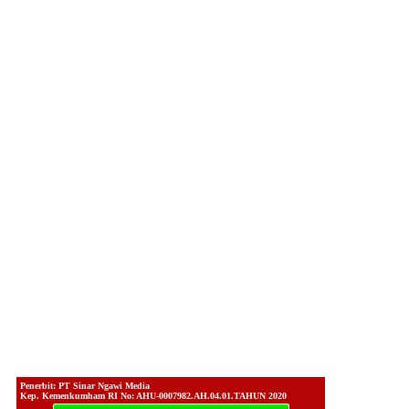
Penerbit: PT Sinar Ngawi Media
Kep. Kemenkumham RI No: AHU-0007982.AH.04.01.TAHUN 2020