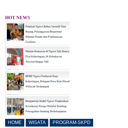
HOT NEWS
Pemkab Ngawi Bahas Insentif Tata
Ruang, Pelanggaran Berpotensi
Dikenai Denda dan Pembatasan
Fasilitas
(0 Reply(s))
Musim Kemarau di Ngawi Tak Hanya
Picu Kekeringan, 66 Kebakaran
Tercatat hingga Juli
(0 Reply(s))
BPBD Ngawi Perbarui Data
Kekeringan, Delapan Desa Kini Masuk
Wilayah Terdampak
(0 Reply(s))
Bangunrejo Kidul Ngawi Tingkatkan
Kesadaran Warga Melalui Rembug
Pencegahan Stunting Berkelanjutan
(0 Reply(s))
HOME
WISATA
PROGRAM-SKPD
Realisasi Pembangunan Pasar Beran