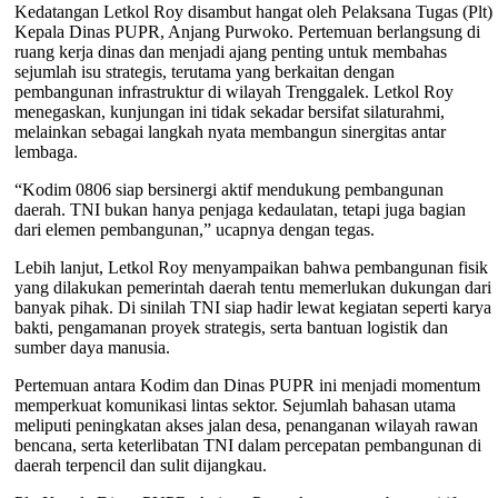
Kedatangan Letkol Roy disambut hangat oleh Pelaksana Tugas (Plt)
Kepala Dinas PUPR, Anjang Purwoko. Pertemuan berlangsung di
ruang kerja dinas dan menjadi ajang penting untuk membahas
sejumlah isu strategis, terutama yang berkaitan dengan
pembangunan infrastruktur di wilayah Trenggalek. Letkol Roy
menegaskan, kunjungan ini tidak sekadar bersifat silaturahmi,
melainkan sebagai langkah nyata membangun sinergitas antar
lembaga.
“Kodim 0806 siap bersinergi aktif mendukung pembangunan
daerah. TNI bukan hanya penjaga kedaulatan, tetapi juga bagian
dari elemen pembangunan,” ucapnya dengan tegas.
Lebih lanjut, Letkol Roy menyampaikan bahwa pembangunan fisik
yang dilakukan pemerintah daerah tentu memerlukan dukungan dari
banyak pihak. Di sinilah TNI siap hadir lewat kegiatan seperti karya
bakti, pengamanan proyek strategis, serta bantuan logistik dan
sumber daya manusia.
Pertemuan antara Kodim dan Dinas PUPR ini menjadi momentum
memperkuat komunikasi lintas sektor. Sejumlah bahasan utama
meliputi peningkatan akses jalan desa, penanganan wilayah rawan
bencana, serta keterlibatan TNI dalam percepatan pembangunan di
daerah terpencil dan sulit dijangkau.