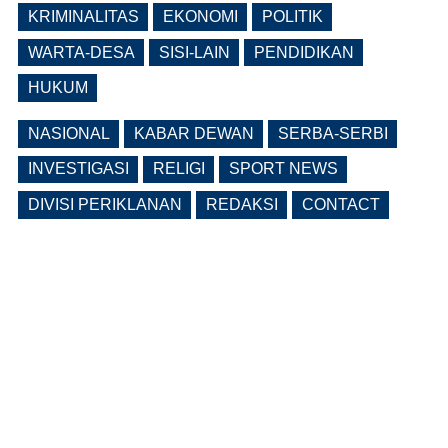
Ngawi Fokus di Eks Rumdin Wakil
KRIMINALITAS
EKONOMI
POLITIK
Bupati
WARTA-DESA
SISI-LAIN
PENDIDIKAN
(0 Reply(s))
HUKUM
NASIONAL
KABAR DEWAN
SERBA-SERBI
INVESTIGASI
RELIGI
SPORT NEWS
DIVISI PERIKLANAN
REDAKSI
CONTACT