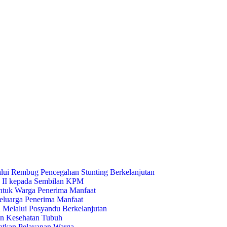
lui Rembug Pencegahan Stunting Berkelanjutan
 II kepada Sembilan KPM
ntuk Warga Penerima Manfaat
luarga Penerima Manfaat
 Melalui Posyandu Berkelanjutan
dan Kesehatan Tubuh
tkan Pelayanan Warga