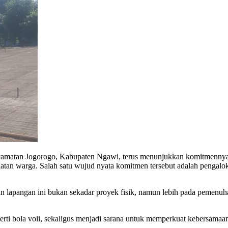
matan Jogorogo, Kabupaten Ngawi, terus menunjukkan komitmennya d
iatan warga. Salah satu wujud nyata komitmen tersebut adalah peng
lapangan ini bukan sekadar proyek fisik, namun lebih pada pemenuhan
perti bola voli, sekaligus menjadi sarana untuk memperkuat kebersamaa