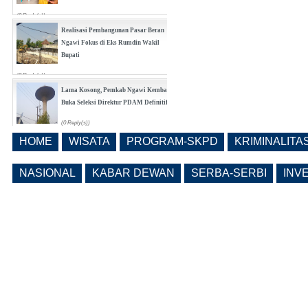
(0 Reply(s))
Realisasi Pembangunan Pasar Beran
Ngawi Fokus di Eks Rumdin Wakil
Bupati
(0 Reply(s))
Lama Kosong, Pemkab Ngawi Kembali
Buka Seleksi Direktur PDAM Definitif
(0 Reply(s))
HOME
WISATA
PROGRAM-SKPD
KRIMINALITA
Pemkab Ngawi Bahas Insentif Tata
Ruang, Pelanggaran Berpotensi
NASIONAL
KABAR DEWAN
SERBA-SERBI
INV
Dikenai Denda dan Pembatasan
Fasilitas
(0 Reply(s))