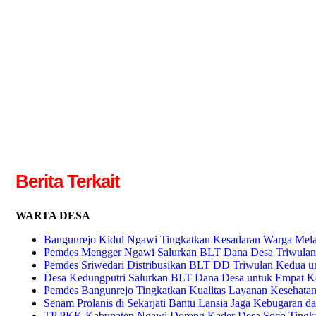
Berita Terkait
WARTA DESA
Bangunrejo Kidul Ngawi Tingkatkan Kesadaran Warga Mela
Pemdes Mengger Ngawi Salurkan BLT Dana Desa Triwulan
Pemdes Sriwedari Distribusikan BLT DD Triwulan Kedua u
Desa Kedungputri Salurkan BLT Dana Desa untuk Empat Ke
Pemdes Bangunrejo Tingkatkan Kualitas Layanan Kesehatan
Senam Prolanis di Sekarjati Bantu Lansia Jaga Kebugaran 
TP PKK Kabupaten Ngawi Dorong Kader Desa Soco Tingka