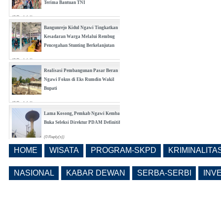
Terima Bantuan TNI
(0 Reply(s))
Bangunrejo Kidul Ngawi Tingkatkan
Kesadaran Warga Melalui Rembug
Pencegahan Stunting Berkelanjutan
(0 Reply(s))
Realisasi Pembangunan Pasar Beran
Ngawi Fokus di Eks Rumdin Wakil
Bupati
(0 Reply(s))
Lama Kosong, Pemkab Ngawi Kembali
Buka Seleksi Direktur PDAM Definitif
(0 Reply(s))
HOME
WISATA
PROGRAM-SKPD
KRIMINALITA
Pemkab Ngawi Bahas Insentif Tata
Ruang, Pelanggaran Berpotensi
NASIONAL
KABAR DEWAN
SERBA-SERBI
INV
Dikenai Denda dan Pembatasan
Fasilitas
(0 Reply(s))