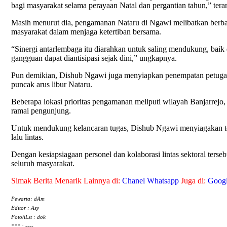
bagi masyarakat selama perayaan Natal dan pergantian tahun,” ter
Masih menurut dia, pengamanan Nataru di Ngawi melibatkan berbag
masyarakat dalam menjaga ketertiban bersama.
“Sinergi antarlembaga itu diarahkan untuk saling mendukung, baik 
gangguan dapat diantisipasi sejak dini,” ungkapnya.
Pun demikian, Dishub Ngawi juga menyiapkan penempatan petugas pad
puncak arus libur Nataru.
Beberapa lokasi prioritas pengamanan meliputi wilayah Banjarrejo
ramai pengunjung.
Untuk mendukung kelancaran tugas, Dishub Ngawi menyiagakan total 
lalu lintas.
Dengan kesiapsiagaan personel dan kolaborasi lintas sektoral ters
seluruh masyarakat.
Simak Berita Menarik Lainnya di:
Chanel Whatsapp
Juga di:
Goog
Pewarta: dAm
Editor : Asy
Foto/iLst : dok
*** : ----