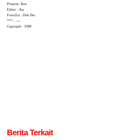
Pewarta: Kun
Editor : Asy
Foto/iLst : Dok Des
*** : ----
Copyright : SNM
Berita Terkait