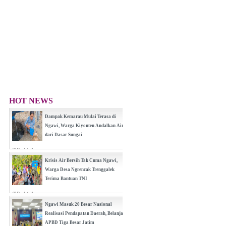
HOT NEWS
Dampak Kemarau Mulai Terasa di
Ngawi, Warga Kiyonten Andalkan Air
dari Dasar Sungai
(0 Reply(s))
Krisis Air Bersih Tak Cuma Ngawi,
Warga Desa Ngrencak Trenggalek
Terima Bantuan TNI
(0 Reply(s))
Ngawi Masuk 20 Besar Nasional
Realisasi Pendapatan Daerah, Belanja
APBD Tiga Besar Jatim