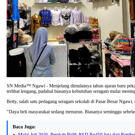
SN Media™ Ngawi - Menjelang dimulainya tahun ajaran baru pekan
terlihat lengang, padahal biasanya kebutuhan seragam mulai mening
Betty, salah satu pedagang seragam sekolah di Pasar Besar Ngawi, 
"Daya beli masyarakat sedang menurun. Biasanya seminggu sebelum 
Baca Juga:
Mulai Juli 2026, Pemkab Bidik PAD Rp450 Juta dari Retribu