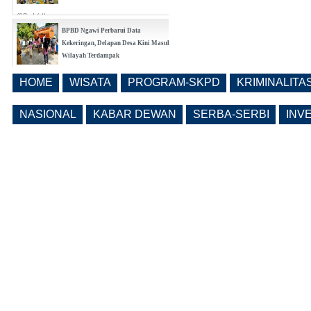
(0 Reply(s))
BPBD Ngawi Perbarui Data
Kekeringan, Delapan Desa Kini Masuk
Wilayah Terdampak
(0 Reply(s))
HOME
WISATA
PROGRAM-SKPD
KRIMINALITA
Bangunrejo Kidul Ngawi Tingkatkan
Kesadaran Warga Melalui Rembug
NASIONAL
KABAR DEWAN
SERBA-SERBI
INV
Pencegahan Stunting Berkelanjutan
(0 Reply(s))