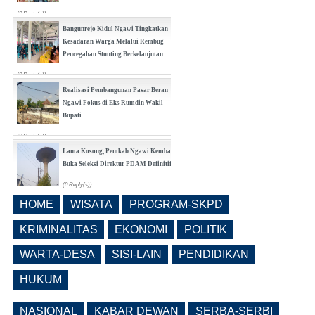
(0 Reply(s))
Bangunrejo Kidul Ngawi Tingkatkan
Kesadaran Warga Melalui Rembug
Pencegahan Stunting Berkelanjutan
(0 Reply(s))
Realisasi Pembangunan Pasar Beran
Ngawi Fokus di Eks Rumdin Wakil
Bupati
(0 Reply(s))
Lama Kosong, Pemkab Ngawi Kembali
Buka Seleksi Direktur PDAM Definitif
(0 Reply(s))
HOME
WISATA
PROGRAM-SKPD
Pemkab Ngawi Bahas Insentif Tata
Ruang, Pelanggaran Berpotensi
KRIMINALITAS
EKONOMI
POLITIK
Dikenai Denda dan Pembatasan
Fasilitas
WARTA-DESA
SISI-LAIN
PENDIDIKAN
(0 Reply(s))
HUKUM
NASIONAL
KABAR DEWAN
SERBA-SERBI