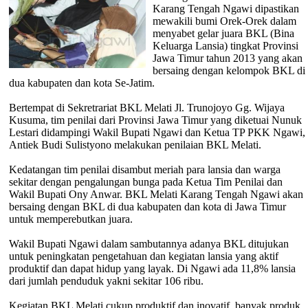
Karang Tengah Ngawi dipastikan
mewakili bumi Orek-Orek dalam
menyabet gelar juara BKL (Bina
Keluarga Lansia) tingkat Provinsi
Jawa Timur tahun 2013 yang akan
bersaing dengan kelompok BKL di
dua kabupaten dan kota Se-Jatim.
Bertempat di Sekretrariat BKL Melati Jl. Trunojoyo Gg. Wijaya
Kusuma, tim penilai dari Provinsi Jawa Timur yang diketuai Nunuk
Lestari didampingi Wakil Bupati Ngawi dan Ketua TP PKK Ngawi,
Antiek Budi Sulistyono melakukan penilaian BKL Melati.
Kedatangan tim penilai disambut meriah para lansia dan warga
sekitar dengan pengalungan bunga pada Ketua Tim Penilai dan
Wakil Bupati Ony Anwar. BKL Melati Karang Tengah Ngawi akan
bersaing dengan BKL di dua kabupaten dan kota di Jawa Timur
untuk memperebutkan juara.
Wakil Bupati Ngawi dalam sambutannya adanya BKL ditujukan
untuk peningkatan pengetahuan dan kegiatan lansia yang aktif
produktif dan dapat hidup yang layak. Di Ngawi ada 11,8% lansia
dari jumlah penduduk yakni sekitar 106 ribu.
Kegiatan BKL Melati cukup produktif dan inovatif, banyak produk