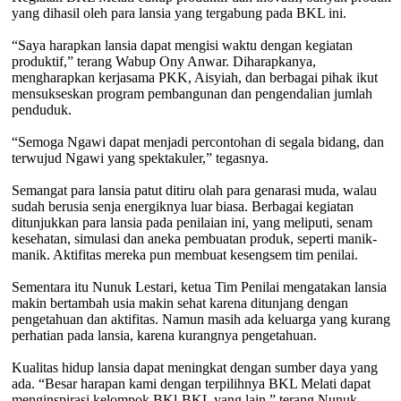
yang dihasil oleh para lansia yang tergabung pada BKL ini.
“Saya harapkan lansia dapat mengisi waktu dengan kegiatan
produktif,” terang Wabup Ony Anwar. Diharapkanya,
mengharapkan kerjasama PKK, Aisyiah, dan berbagai pihak ikut
mensukseskan program pembangunan dan pengendalian jumlah
penduduk.
“Semoga Ngawi dapat menjadi percontohan di segala bidang, dan
terwujud Ngawi yang spektakuler,” tegasnya.
Semangat para lansia patut ditiru olah para genarasi muda, walau
sudah berusia senja energiknya luar biasa. Berbagai kegiatan
ditunjukkan para lansia pada penilaian ini, yang meliputi, senam
kesehatan, simulasi dan aneka pembuatan produk, seperti manik-
manik. Aktifitas mereka pun membuat kesengsem tim penilai.
Sementara itu Nunuk Lestari, ketua Tim Penilai mengatakan lansia
makin bertambah usia makin sehat karena ditunjang dengan
pengetahuan dan aktifitas. Namun masih ada keluarga yang kurang
perhatian pada lansia, karena kurangnya pengetahuan.
Kualitas hidup lansia dapat meningkat dengan sumber daya yang
ada. “Besar harapan kami dengan terpilihnya BKL Melati dapat
menginspirasi kelompok BKl-BKL yang lain,” terang Nunuk