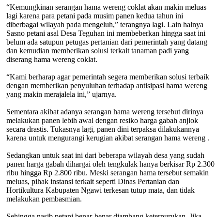
“Kemungkinan serangan hama wereng coklat akan makin meluas
lagi karena para petani pada musim panen kedua tahun ini
diberbagai wilayah pada mengeluh,” terangnya lagi. Lain halnya
Sasno petani asal Desa Teguhan ini membeberkan hingga saat ini
belum ada satupun petugas pertanian dari pemerintah yang datang
dan kemudian memberikan solusi terkait tanaman padi yang
diserang hama wereng coklat.
“Kami berharap agar pemerintah segera memberikan solusi terbaik
dengan memberikan penyuluhan terhadap antisipasi hama wereng
yang makin merajalela ini,” ujarnya.
Sementara akibat adanya serangan hama wereng tersebut dirinya
melakukan panen lebih awal dengan resiko harga gabah anjlok
secara drastis. Tukasnya lagi, panen dini terpaksa dilakukannya
karena untuk mengurangi kerugian akibat serangan hama wereng .
Sedangkan untuk saat ini dari beberapa wilayah desa yang sudah
panen harga gabah dihargai oleh tengkulak hanya berkisar Rp 2.300
ribu hingga Rp 2.800 ribu. Meski serangan hama tersebut semakin
meluas, pihak instansi terkait seperti Dinas Pertanian dan
Hortikultura Kabupaten Ngawi terkesan tutup mata, dan tidak
melakukan pembasmian.
Sehingga nasib petani benar-benar diambang keterpurukan. Jika