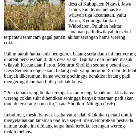
desa di Kabupaten Ngawi, Jawa
Timur, kini terus meluas ke
wilayah tiga kecamatan, yaitu
Paron, Kedunggalar dan
Widodaren. Puluhan hektar
tanaman padi diwilayah tersebut
terpantau terancam gagal panen, akibat serangan hama wereng
coklat.
Paling parah hama jenis penggerek batang serta daun ini menyerang
di areal persawahan di dua desa yakni Teguhan dan Semen masuk
wilayah Kecamatan Paron. Menurut Sholikin seorang petani asal
Desa Semen menjelaskan, batang padi yang berumur 85 hari terlihat
banyak dikerumuni hama wereng sehingga berakibat batang padi
mengering ditambah bulir padi tak berisi.
“Pola tanam yang tidak serempak akan mengakibatkan siklus hama
wereng coklat sulit dihentikan sehingga banyak tanaman padi akan
mudah terserang hama itu,” kata Sholikin, Minggu (16/6).
Imbuhnya, meski banyak usaha yang telah dilakukan petani untuk
menyelamatkan tanaman padinya seperti menyemprotkan pestisida
namun usaha ini dibilang tanpa hasil terbukti serangan wereng
makin meluas.