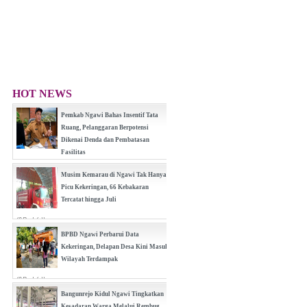
HOT NEWS
Pemkab Ngawi Bahas Insentif Tata
Ruang, Pelanggaran Berpotensi
Dikenai Denda dan Pembatasan
Fasilitas
(0 Reply(s))
Musim Kemarau di Ngawi Tak Hanya
Picu Kekeringan, 66 Kebakaran
Tercatat hingga Juli
(0 Reply(s))
BPBD Ngawi Perbarui Data
Kekeringan, Delapan Desa Kini Masuk
Wilayah Terdampak
(0 Reply(s))
Bangunrejo Kidul Ngawi Tingkatkan
Kesadaran Warga Melalui Rembug