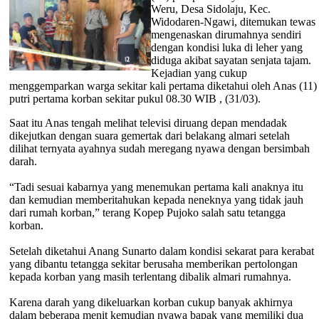
Weru, Desa Sidolaju, Kec.
Widodaren-Ngawi, ditemukan tewas
mengenaskan dirumahnya sendiri
dengan kondisi luka di leher yang
diduga akibat sayatan senjata tajam.
Kejadian yang cukup
menggemparkan warga sekitar kali pertama diketahui oleh Anas (11)
putri pertama korban sekitar pukul 08.30 WIB , (31/03).
Saat itu Anas tengah melihat televisi diruang depan mendadak
dikejutkan dengan suara gemertak dari belakang almari setelah
dilihat ternyata ayahnya sudah meregang nyawa dengan bersimbah
darah.
“Tadi sesuai kabarnya yang menemukan pertama kali anaknya itu
dan kemudian memberitahukan kepada neneknya yang tidak jauh
dari rumah korban,” terang Kopep Pujoko salah satu tetangga
korban.
Setelah diketahui Anang Sunarto dalam kondisi sekarat para kerabat
yang dibantu tetangga sekitar berusaha memberikan pertolongan
kepada korban yang masih terlentang dibalik almari rumahnya.
Karena darah yang dikeluarkan korban cukup banyak akhirnya
dalam beberapa menit kemudian nyawa bapak yang memiliki dua