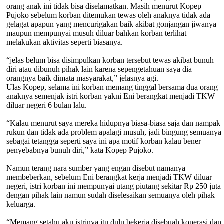
orang anak ini tidak bisa diselamatkan. Masih menurut Kopep
Pujoko sebelum korban ditemukan tewas oleh anaknya tidak ada
gelagat apapun yang mencurigakan baik akibat gonjangan jiwanya
maupun mempunyai musuh diluar bahkan korban terlihat
melakukan aktivitas seperti biasanya.
“jelas belum bisa disimpulkan korban tersebut tewas akibat bunuh
diri atau dibunuh pihak lain karena sepengetahuan saya dia
orangnya baik dimata masyarakat,” jelasnya agi.
Ulas Kopep, selama ini korban memang tinggal bersama dua orang
anaknya semenjak istri korban yakni Eni berangkat menjadi TKW
diluar negeri 6 bulan lalu.
“Kalau menurut saya mereka hidupnya biasa-biasa saja dan nampak
rukun dan tidak ada problem apalagi musuh, jadi bingung semuanya
sebagai tetangga seperti saya ini apa motif korban kalau bener
penyebabnya bunuh diri,” kata Kopep Pujoko.
Namun terang nara sumber yang engan disebut namanya
membeberkan, sebelum Eni berangkat kerja menjadi TKW diluar
negeri, istri korban ini mempunyai utang piutang sekitar Rp 250 juta
dengan pihak lain namun sudah diselesaikan semuanya oleh pihak
keluarga.
“Memang setahu aku istrinya itu dulu bekerja disebuah koperasi dan