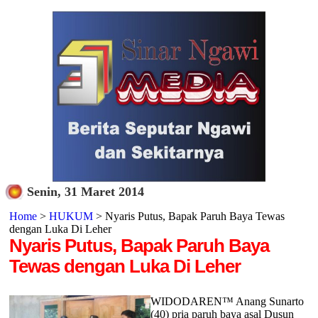
Senin, 31 Maret 2014
Home
>
HUKUM
> Nyaris Putus, Bapak Paruh Baya Tewas
dengan Luka Di Leher
Nyaris Putus, Bapak Paruh Baya
Tewas dengan Luka Di Leher
WIDODAREN™ Anang Sunarto
(40) pria paruh baya asal Dusun