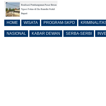
Realisasi Pembangunan Pasar Beran
Ngawi Fokus di Eks Rumdin Wakil
Bupati
(0 Reply(s))
HOME
WISATA
PROGRAM-SKPD
KRIMINALITA
Lama Kosong, Pemkab Ngawi Kembali
Buka Seleksi Direktur PDAM Definitif
NASIONAL
KABAR DEWAN
SERBA-SERBI
INV
(0 Reply(s))