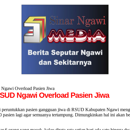
 Ngawi Overload Pasien Jiwa
RSUD Ngawi Overload Pasien Jiwa
 peruntukkan pasien gangguan jiwa di RSUD Kabupaten Ngawi menga
 10 pasien lagi agar semuanya tertampung. Dimungkinkan hal ini akan 
tar 6 orang yang masuk, kalau dirata-rata setiap hari ada satu hingga 