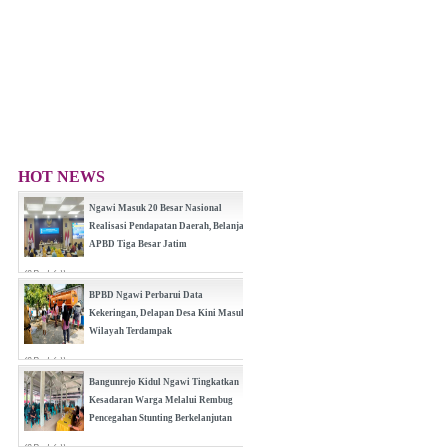
HOT NEWS
Ngawi Masuk 20 Besar Nasional
Realisasi Pendapatan Daerah, Belanja
APBD Tiga Besar Jatim
(0 Reply(s))
BPBD Ngawi Perbarui Data
Kekeringan, Delapan Desa Kini Masuk
Wilayah Terdampak
(0 Reply(s))
Bangunrejo Kidul Ngawi Tingkatkan
Kesadaran Warga Melalui Rembug
Pencegahan Stunting Berkelanjutan
(0 Reply(s))