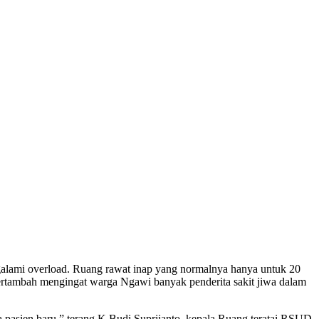
lami overload. Ruang rawat inap yang normalnya hanya untuk 20
bertambah mengingat warga Ngawi banyak penderita sakit jiwa dalam
dua pasien baru,” terang K Budi Suprijanto, kepala Ruang teratai RSUD