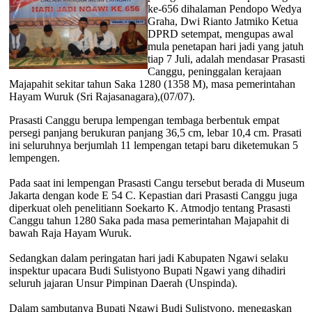
ke-656 dihalaman Pendopo Wedya
Graha, Dwi Rianto Jatmiko Ketua
DPRD setempat, mengupas awal
mula penetapan hari jadi yang jatuh
tiap 7 Juli, adalah mendasar Prasasti
Canggu, peninggalan kerajaan
Majapahit sekitar tahun Saka 1280 (1358 M), masa pemerintahan
Hayam Wuruk (Sri Rajasanagara),(07/07).
Prasasti Canggu berupa lempengan tembaga berbentuk empat
persegi panjang berukuran panjang 36,5 cm, lebar 10,4 cm. Prasati
ini seluruhnya berjumlah 11 lempengan tetapi baru diketemukan 5
lempengen.
Pada saat ini lempengan Prasasti Cangu tersebut berada di Museum
Jakarta dengan kode E 54 C. Kepastian dari Prasasti Canggu juga
diperkuat oleh penelitiann Soekarto K. Atmodjo tentang Prasasti
Canggu tahun 1280 Saka pada masa pemerintahan Majapahit di
bawah Raja Hayam Wuruk.
Sedangkan dalam peringatan hari jadi Kabupaten Ngawi selaku
inspektur upacara Budi Sulistyono Bupati Ngawi yang dihadiri
seluruh jajaran Unsur Pimpinan Daerah (Unspinda).
Dalam sambutanya Bupati Ngawi Budi Sulistyono, menegaskan