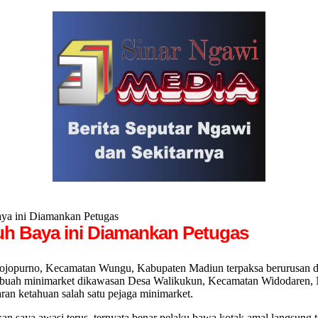
aya ini Diamankan Petugas
ruh Baya ini Diamankan Petugas
no, Kecamatan Wungu, Kabupaten Madiun terpaksa berurusan dengan
sebuah minimarket dikawasan Desa Walikukun, Kecamatan Widodaren, 
ran ketahuan salah satu pejaga minimarket.
n saya awasi terus, ternyata benar pelaku bawa kotak amal langsung te