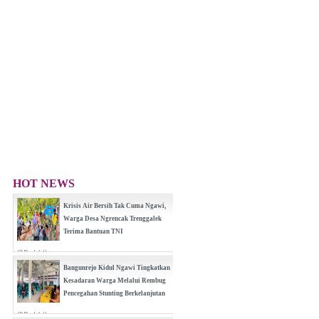
HOT NEWS
Krisis Air Bersih Tak Cuma Ngawi,
Warga Desa Ngrencak Trenggalek
Terima Bantuan TNI
(0 Reply(s))
Bangunrejo Kidul Ngawi Tingkatkan
Kesadaran Warga Melalui Rembug
Pencegahan Stunting Berkelanjutan
(0 Reply(s))