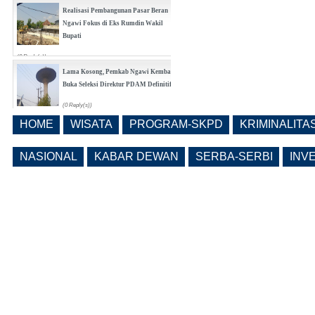
Realisasi Pembangunan Pasar Beran
Ngawi Fokus di Eks Rumdin Wakil
Bupati
(0 Reply(s))
Lama Kosong, Pemkab Ngawi Kembali
Buka Seleksi Direktur PDAM Definitif
(0 Reply(s))
HOME
WISATA
PROGRAM-SKPD
KRIMINALITA
Pemkab Ngawi Bahas Insentif Tata
Ruang, Pelanggaran Berpotensi
NASIONAL
KABAR DEWAN
SERBA-SERBI
INV
Dikenai Denda dan Pembatasan
Fasilitas
(0 Reply(s))