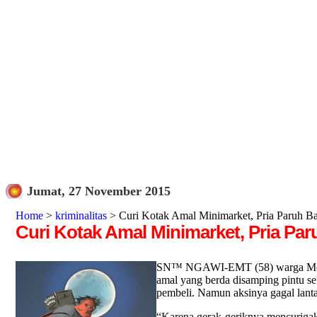
Jumat, 27 November 2015
Home
>
kriminalitas
> Curi Kotak Amal Minimarket, Pria Paruh B
Curi Kotak Amal Minimarket, Pria Pa
SN™ NGAWI-EMT (58) warga Mojopur
amal yang berda disamping pintu 
pembeli. Namun aksinya gagal lanta
“Karena gerak-geriknya mencurigaka