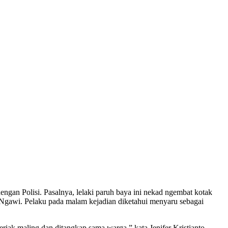
 Polisi. Pasalnya, lelaki paruh baya ini nekad ngembat kotak
Ngawi. Pelaku pada malam kejadian diketahui menyaru sebagai
riak maling dan ditangkap sama warga,” kata Jenifer Kristianto,