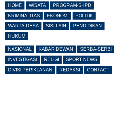
(0 Reply(s))
HOME
WISATA
PROGRAM-SKPD
Lama Kosong, Pemkab Ngawi Kembali
Buka Seleksi Direktur PDAM Definitif
KRIMINALITAS
EKONOMI
POLITIK
(0 Reply(s))
WARTA-DESA
SISI-LAIN
PENDIDIKAN
HUKUM
NASIONAL
KABAR DEWAN
SERBA-SERBI
INVESTIGASI
RELIGI
SPORT NEWS
DIVISI PERIKLANAN
REDAKSI
CONTACT