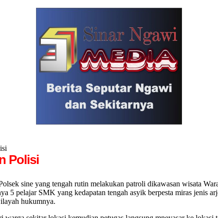
isi
n Polisi
k sine yang tengah rutin melakukan patroli dikawasan wisata War
a 5 pelajar SMK yang kedapatan tengah asyik berpesta miras jenis arj
wilayah hukumnya.
i warga sekitar lokasi kemudian petugas langsung mneyasar ke lokasi t