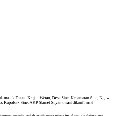
ak masuk Dusun Krajan Wetan, Desa Sine, Kecamatan Sine, Ngawi,
o. Kapolsek Sine, AKP Slamet Suyanto saat dikonfirmasi
ernyata mereka sudah asyik pesta miras itu. Semua pelajar yang