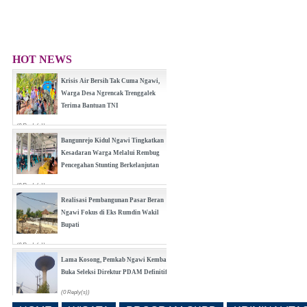
HOT NEWS
Krisis Air Bersih Tak Cuma Ngawi,
Warga Desa Ngrencak Trenggalek
Terima Bantuan TNI
(0 Reply(s))
Bangunrejo Kidul Ngawi Tingkatkan
Kesadaran Warga Melalui Rembug
Pencegahan Stunting Berkelanjutan
(0 Reply(s))
Realisasi Pembangunan Pasar Beran
Ngawi Fokus di Eks Rumdin Wakil
Bupati
(0 Reply(s))
Lama Kosong, Pemkab Ngawi Kembali
Buka Seleksi Direktur PDAM Definitif
(0 Reply(s))