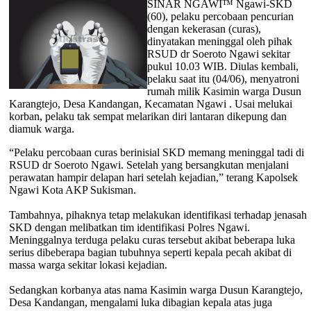
SINAR NGAWI™ Ngawi-SKD
(60), pelaku percobaan pencurian
dengan kekerasan (curas),
dinyatakan meninggal oleh pihak
RSUD dr Soeroto Ngawi sekitar
pukul 10.03 WIB. Diulas kembali,
pelaku saat itu (04/06), menyatroni
rumah milik Kasimin warga Dusun
Karangtejo, Desa Kandangan, Kecamatan Ngawi . Usai melukai
korban, pelaku tak sempat melarikan diri lantaran dikepung dan
diamuk warga.
“Pelaku percobaan curas berinisial SKD memang meninggal tadi di
RSUD dr Soeroto Ngawi. Setelah yang bersangkutan menjalani
perawatan hampir delapan hari setelah kejadian,” terang Kapolsek
Ngawi Kota AKP Sukisman.
Tambahnya, pihaknya tetap melakukan identifikasi terhadap jenasah
SKD dengan melibatkan tim identifikasi Polres Ngawi.
Meninggalnya terduga pelaku curas tersebut akibat beberapa luka
serius dibeberapa bagian tubuhnya seperti kepala pecah akibat di
massa warga sekitar lokasi kejadian.
Sedangkan korbanya atas nama Kasimin warga Dusun Karangtejo,
Desa Kandangan, mengalami luka dibagian kepala atas juga