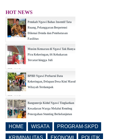
HOT NEWS
Pemkab Ngawi Bahas Insentif Tata
Ruang, Pelanggaran Berpotensi
Dikenai Denda dan Pembatasan
Fasilitas
(0 Reply(s))
Musim Kemarau di Ngawi Tak Hanya
Picu Kekeringan, 66 Kebakaran
Tercatat hingga Juli
(0 Reply(s))
BPBD Ngawi Perbarui Data
Kekeringan, Delapan Desa Kini Masuk
Wilayah Terdampak
(0 Reply(s))
Bangunrejo Kidul Ngawi Tingkatkan
Kesadaran Warga Melalui Rembug
Pencegahan Stunting Berkelanjutan
(0 Reply(s))
HOME
WISATA
PROGRAM-SKPD
Realisasi Pembangunan Pasar Beran
Ngawi Fokus di Eks Rumdin Wakil
KRIMINALITAS
EKONOMI
POLITIK