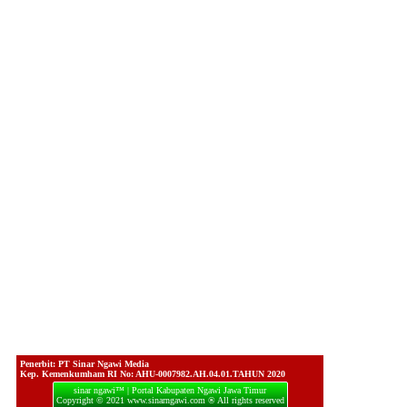
Penerbit: PT Sinar Ngawi Media
Kep. Kemenkumham RI No: AHU-0007982.AH.04.01.TAHUN 2020
sinar ngawi™ | Portal Kabupaten Ngawi Jawa Timur
Copyright © 2021 www.sinarngawi.com ® All rights reserved