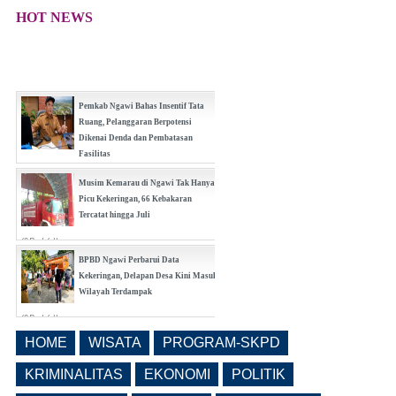
HOT NEWS
Ngawi Masuk 20 Besar Nasional
Realisasi Pendapatan Daerah, Belanja
APBD Tiga Besar Jatim
(0 Reply(s))
Pemkab Ngawi Bahas Insentif Tata
Ruang, Pelanggaran Berpotensi
Dikenai Denda dan Pembatasan
Fasilitas
(0 Reply(s))
Musim Kemarau di Ngawi Tak Hanya
Picu Kekeringan, 66 Kebakaran
Tercatat hingga Juli
(0 Reply(s))
BPBD Ngawi Perbarui Data
Kekeringan, Delapan Desa Kini Masuk
Wilayah Terdampak
(0 Reply(s))
HOME
WISATA
PROGRAM-SKPD
Bangunrejo Kidul Ngawi Tingkatkan
Kesadaran Warga Melalui Rembug
KRIMINALITAS
EKONOMI
POLITIK
Pencegahan Stunting Berkelanjutan