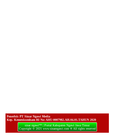
Penerbit: PT Sinar Ngawi Media
Kep. Kemenkumham RI No: AHU-0007982.AH.04.01.TAHUN 2020
sinar ngawi™ | Portal Kabupaten Ngawi Jawa Timur
Copyright © 2021 www.sinarngawi.com ® All rights reserved