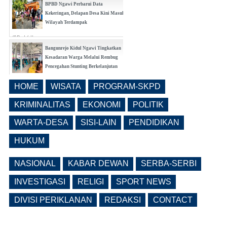
BPBD Ngawi Perbarui Data
Kekeringan, Delapan Desa Kini Masuk
Wilayah Terdampak
(0 Reply(s))
Bangunrejo Kidul Ngawi Tingkatkan
Kesadaran Warga Melalui Rembug
Pencegahan Stunting Berkelanjutan
(0 Reply(s))
HOME
WISATA
PROGRAM-SKPD
Realisasi Pembangunan Pasar Beran
Ngawi Fokus di Eks Rumdin Wakil
KRIMINALITAS
EKONOMI
POLITIK
Bupati
WARTA-DESA
SISI-LAIN
PENDIDIKAN
(0 Reply(s))
HUKUM
NASIONAL
KABAR DEWAN
SERBA-SERBI
INVESTIGASI
RELIGI
SPORT NEWS
DIVISI PERIKLANAN
REDAKSI
CONTACT