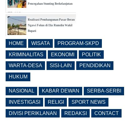
Pencegahan Stunting Berkelanjutan
(0 Reply(s))
Realisasi Pembangunan Pasar Beran
Ngawi Fokus di Eks Rumdin Wakil
Bupati
(0 Reply(s))
HOME
WISATA
PROGRAM-SKPD
Lama Kosong, Pemkab Ngawi Kembali
Buka Seleksi Direktur PDAM Definitif
KRIMINALITAS
EKONOMI
POLITIK
(0 Reply(s))
WARTA-DESA
SISI-LAIN
PENDIDIKAN
HUKUM
NASIONAL
KABAR DEWAN
SERBA-SERBI
INVESTIGASI
RELIGI
SPORT NEWS
DIVISI PERIKLANAN
REDAKSI
CONTACT