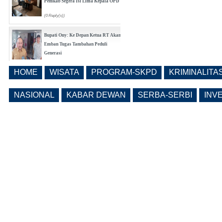
Isu Mutasi ASN Ngawi Menguat,
Pemkab Segera Isi Lima Kepala OPD
(0 Reply(s))
Bupati Ony: Ke Depan Ketua RT Akan
Emban Tugas Tambahan Peduli
Generasi
HOME
WISATA
PROGRAM-SKPD
KRIMINALITA
(0 Reply(s))
NASIONAL
KABAR DEWAN
SERBA-SERBI
INV