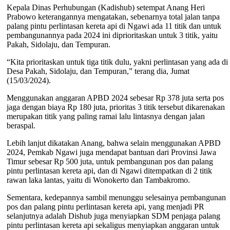
Kepala Dinas Perhubungan (Kadishub) setempat Anang Heri
Prabowo keterangannya mengatakan, sebenarnya total jalan tanpa
palang pintu perlintasan kereta api di Ngawi ada 11 titik dan untuk
pembangunannya pada 2024 ini diprioritaskan untuk 3 titik, yaitu
Pakah, Sidolaju, dan Tempuran.
“Kita prioritaskan untuk tiga titik dulu, yakni perlintasan yang ada di
Desa Pakah, Sidolaju, dan Tempuran,” terang dia, Jumat
(15/03/2024).
Menggunakan anggaran APBD 2024 sebesar Rp 378 juta serta pos
jaga dengan biaya Rp 180 juta, prioritas 3 titik tersebut dikarenakan
merupakan titik yang paling ramai lalu lintasnya dengan jalan
beraspal.
Lebih lanjut dikatakan Anang, bahwa selain menggunakan APBD
2024, Pemkab Ngawi juga mendapat bantuan dari Provinsi Jawa
Timur sebesar Rp 500 juta, untuk pembangunan pos dan palang
pintu perlintasan kereta api, dan di Ngawi ditempatkan di 2 titik
rawan laka lantas, yaitu di Wonokerto dan Tambakromo.
Sementara, kedepannya sambil menunggu selesainya pembangunan
pos dan palang pintu perlintasan kereta api, yang menjadi PR
selanjutnya adalah Dishub juga menyiapkan SDM penjaga palang
pintu perlintasan kereta api sekaligus menyiapkan anggaran untuk