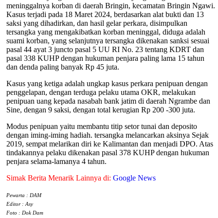
meninggalnya korban di daerah Bringin, kecamatan Bringin Ngawi.
Kasus terjadi pada 18 Maret 2024, berdasarkan alat bukti dan 13
saksi yang dihadirkan, dan hasil gelar perkara, disimpulkan
tersangka yang mengakibatkan korban meninggal, diduga adalah
suami korban, yang selanjutnya tersangka dikenakan sanksi sesuai
pasal 44 ayat 3 juncto pasal 5 UU RI No. 23 tentang KDRT dan
pasal 338 KUHP dengan hukuman penjara paling lama 15 tahun
dan denda paling banyak Rp 45 juta.
Kasus yang ketiga adalah ungkap kasus perkara penipuan dengan
penggelapan, dengan terduga pelaku utama OKR, melakukan
penipuan uang kepada nasabah bank jatim di daerah Ngrambe dan
Sine, dengan 9 saksi, dengan total kerugian Rp 200 -300 juta.
Modus penipuan yaitu membantu titip setor tunai dan deposito
dengan iming-iming hadiah. tersangka melancarkan aksinya Sejak
2019, sempat melarikan diri ke Kalimantan dan menjadi DPO. Atas
tindakannya pelaku dikenakan pasal 378 KUHP dengan hukuman
penjara selama-lamanya 4 tahun.
Simak Berita Menarik Lainnya di:
Google News
Pewarta : DAM
Editor : Asy
Foto : Dok Dam