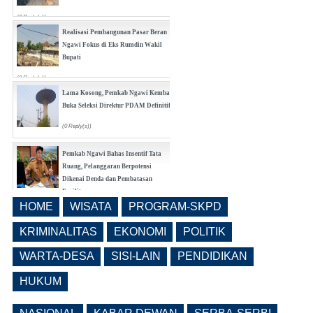
(0 Reply(s))
Realisasi Pembangunan Pasar Beran
Ngawi Fokus di Eks Rumdin Wakil
Bupati
(0 Reply(s))
Lama Kosong, Pemkab Ngawi Kembali
Buka Seleksi Direktur PDAM Definitif
(0 Reply(s))
Pemkab Ngawi Bahas Insentif Tata
Ruang, Pelanggaran Berpotensi
Dikenai Denda dan Pembatasan
Fasilitas
HOME
WISATA
PROGRAM-SKPD
(0 Reply(s))
Ngawi Masuk 20 Besar Nasional
Realisasi Pendapatan Daerah, Belanja
KRIMINALITAS
EKONOMI
POLITIK
APBD Tiga Besar Jatim
WARTA-DESA
SISI-LAIN
PENDIDIKAN
(0 Reply(s))
HUKUM