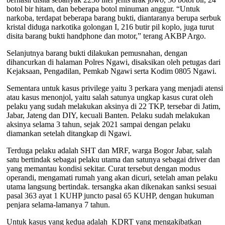
botol bir hitam, dan beberapa botol minuman anggur. “Untuk
narkoba, terdapat beberapa barang bukti, diantaranya berupa serbuk
kristal diduga narkotika golongan I, 216 butir pil koplo, juga turut
disita barang bukti handphone dan motor,” terang AKBP Argo.
Selanjutnya barang bukti dilakukan pemusnahan, dengan
dihancurkan di halaman Polres Ngawi, disaksikan oleh petugas dari
Kejaksaan, Pengadilan, Pemkab Ngawi serta Kodim 0805 Ngawi.
Sementara untuk kasus privilege yaitu 3 perkara yang menjadi atensi
atau kasus menonjol, yaitu salah satunya ungkap kasus curat oleh
pelaku yang sudah melakukan aksinya di 22 TKP, tersebar di Jatim,
Jabar, Jateng dan DIY, kecuali Banten. Pelaku sudah melakukan
aksinya selama 3 tahun, sejak 2021 sampai dengan pelaku
diamankan setelah ditangkap di Ngawi.
Terduga pelaku adalah SHT dan MRF, warga Bogor Jabar, salah
satu bertindak sebagai pelaku utama dan satunya sebagai driver dan
yang memantau kondisi sekitar. Curat tersebut dengan modus
operandi, mengamati rumah yang akan dicuri, setelah aman pelaku
utama langsung bertindak. tersangka akan dikenakan sanksi sesuai
pasal 363 ayat 1 KUHP juncto pasal 65 KUHP, dengan hukuman
penjara selama-lamanya 7 tahun.
Untuk kasus yang kedua adalah KDRT yang mengakibatkan