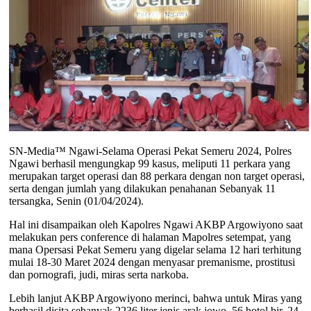
SN-Media™ Ngawi-Selama Operasi Pekat Semeru 2024, Polres
Ngawi berhasil mengungkap 99 kasus, meliputi 11 perkara yang
merupakan target operasi dan 88 perkara dengan non target operasi,
serta dengan jumlah yang dilakukan penahanan Sebanyak 11
tersangka, Senin (01/04/2024).
Hal ini disampaikan oleh Kapolres Ngawi AKBP Argowiyono saat
melakukan pers conference di halaman Mapolres setempat, yang
mana Opersasi Pekat Semeru yang digelar selama 12 hari terhitung
mulai 18-30 Maret 2024 dengan menyasar premanisme, prostitusi
dan pornografi, judi, miras serta narkoba.
Lebih lanjut AKBP Argowiyono merinci, bahwa untuk Miras yang
berhasil disita sebanyak 2236 liter jenis arak jowo, 56 botol bir, 24