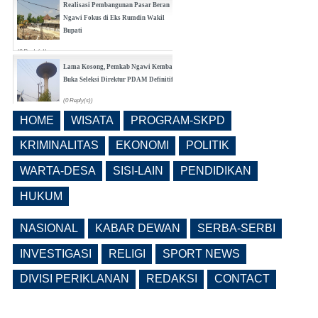
Realisasi Pembangunan Pasar Beran
Ngawi Fokus di Eks Rumdin Wakil
Bupati
(0 Reply(s))
Lama Kosong, Pemkab Ngawi Kembali
Buka Seleksi Direktur PDAM Definitif
(0 Reply(s))
HOME
WISATA
PROGRAM-SKPD
Pemkab Ngawi Bahas Insentif Tata
Ruang, Pelanggaran Berpotensi
KRIMINALITAS
EKONOMI
POLITIK
Dikenai Denda dan Pembatasan
Fasilitas
WARTA-DESA
SISI-LAIN
PENDIDIKAN
(0 Reply(s))
HUKUM
NASIONAL
KABAR DEWAN
SERBA-SERBI
INVESTIGASI
RELIGI
SPORT NEWS
DIVISI PERIKLANAN
REDAKSI
CONTACT