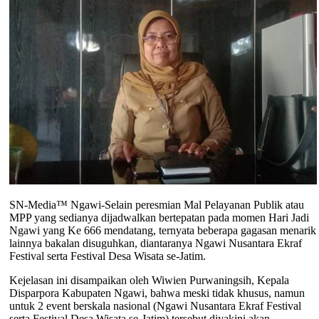
SN-Media™ Ngawi-Selain peresmian Mal Pelayanan Publik atau
MPP yang sedianya dijadwalkan bertepatan pada momen Hari Jadi
Ngawi yang Ke 666 mendatang, ternyata beberapa gagasan menarik
lainnya bakalan disuguhkan, diantaranya Ngawi Nusantara Ekraf
Festival serta Festival Desa Wisata se-Jatim.
Kejelasan ini disampaikan oleh Wiwien Purwaningsih, Kepala
Disparpora Kabupaten Ngawi, bahwa meski tidak khusus, namun
untuk 2 event berskala nasional (Ngawi Nusantara Ekraf Festival
serta Festival Desa Wisata se-Jatim) tersebut diyakini akan