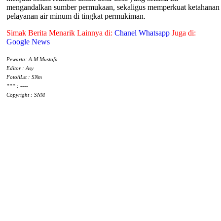
mengandalkan sumber permukaan, sekaligus memperkuat ketahanan
pelayanan air minum di tingkat permukiman.
Simak Berita Menarik Lainnya di:
Chanel Whatsapp
Juga di:
Google News
Pewarta: A.M Mustofa
Editor : Asy
Foto/iLst : SNm
*** : ----
Copyright : SNM