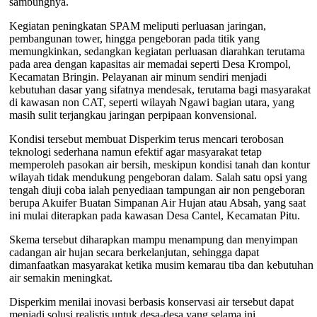
sambungnya.
Kegiatan peningkatan SPAM meliputi perluasan jaringan,
pembangunan tower, hingga pengeboran pada titik yang
memungkinkan, sedangkan kegiatan perluasan diarahkan terutama
pada area dengan kapasitas air memadai seperti Desa Krompol,
Kecamatan Bringin. Pelayanan air minum sendiri menjadi
kebutuhan dasar yang sifatnya mendesak, terutama bagi masyarakat
di kawasan non CAT, seperti wilayah Ngawi bagian utara, yang
masih sulit terjangkau jaringan perpipaan konvensional.
Kondisi tersebut membuat Disperkim terus mencari terobosan
teknologi sederhana namun efektif agar masyarakat tetap
memperoleh pasokan air bersih, meskipun kondisi tanah dan kontur
wilayah tidak mendukung pengeboran dalam. Salah satu opsi yang
tengah diuji coba ialah penyediaan tampungan air non pengeboran
berupa Akuifer Buatan Simpanan Air Hujan atau Absah, yang saat
ini mulai diterapkan pada kawasan Desa Cantel, Kecamatan Pitu.
Skema tersebut diharapkan mampu menampung dan menyimpan
cadangan air hujan secara berkelanjutan, sehingga dapat
dimanfaatkan masyarakat ketika musim kemarau tiba dan kebutuhan
air semakin meningkat.
Disperkim menilai inovasi berbasis konservasi air tersebut dapat
menjadi solusi realistis untuk desa-desa yang selama ini