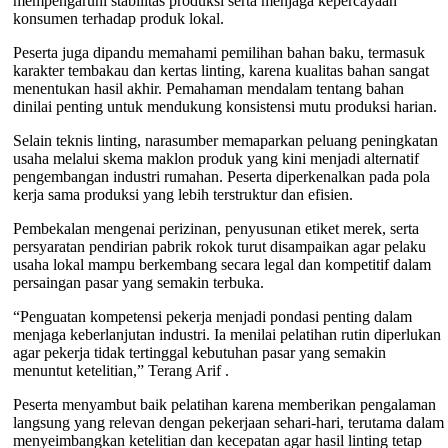
mempengaruhi stabilitas produksi serta menjaga kepercayaan
konsumen terhadap produk lokal.
Peserta juga dipandu memahami pemilihan bahan baku, termasuk
karakter tembakau dan kertas linting, karena kualitas bahan sangat
menentukan hasil akhir. Pemahaman mendalam tentang bahan
dinilai penting untuk mendukung konsistensi mutu produksi harian.
Selain teknis linting, narasumber memaparkan peluang peningkatan
usaha melalui skema maklon produk yang kini menjadi alternatif
pengembangan industri rumahan. Peserta diperkenalkan pada pola
kerja sama produksi yang lebih terstruktur dan efisien.
Pembekalan mengenai perizinan, penyusunan etiket merek, serta
persyaratan pendirian pabrik rokok turut disampaikan agar pelaku
usaha lokal mampu berkembang secara legal dan kompetitif dalam
persaingan pasar yang semakin terbuka.
“Penguatan kompetensi pekerja menjadi pondasi penting dalam
menjaga keberlanjutan industri. Ia menilai pelatihan rutin diperlukan
agar pekerja tidak tertinggal kebutuhan pasar yang semakin
menuntut ketelitian,” Terang Arif .
Peserta menyambut baik pelatihan karena memberikan pengalaman
langsung yang relevan dengan pekerjaan sehari-hari, terutama dalam
menyeimbangkan ketelitian dan kecepatan agar hasil linting tetap