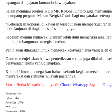
lapangan dan jajaran komando kewilayahan.
Selain meninjau progres KDKMP, Kolonel Untoro juga menyampaik
menopang program Makan Bergizi Gratis bagi masyarakat setempa
“Keberadaan koperasi di kawasan tersebut akan memperkuat rantai 
berkelanjutan di tingkat desa,” sambungnya.
Sebelum menuju Nglawak, Danrem lebih dulu memeriksa areal ren
untuk pembangunan strategis tersebut.
Peninjauan dilakukan untuk mengecek kelayakan area yang telah dipr
Danrem menjelaskan bahwa pemeriksaan serupa juga dilakukan seb
persyaratan teknis yang ditetapkan.
Kolonel Untoro menegaskan bahwa seluruh kegiatan tersebut mer
masyarakat dan stabilitas wilayah jajarannya.
Simak Berita Menarik Lainnya di:
Chanel Whatsapp
Juga di:
Goog
Pewarta: Arw
Editor : Asy
Foto/iLst : SNm
*** : ----
Copyright : SNM