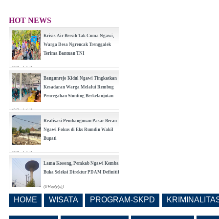
HOT NEWS
Krisis Air Bersih Tak Cuma Ngawi,
Warga Desa Ngrencak Trenggalek
Terima Bantuan TNI
(0 Reply(s))
Bangunrejo Kidul Ngawi Tingkatkan
Kesadaran Warga Melalui Rembug
Pencegahan Stunting Berkelanjutan
(0 Reply(s))
Realisasi Pembangunan Pasar Beran
Ngawi Fokus di Eks Rumdin Wakil
Bupati
(0 Reply(s))
Lama Kosong, Pemkab Ngawi Kembali
Buka Seleksi Direktur PDAM Definitif
(0 Reply(s))
HOME
WISATA
PROGRAM-SKPD
KRIMINALITA
Pemkab Ngawi Bahas Insentif Tata
Ruang, Pelanggaran Berpotensi