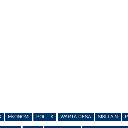
S
EKONOMI
POLITIK
WARTA-DESA
SISI-LAIN
P