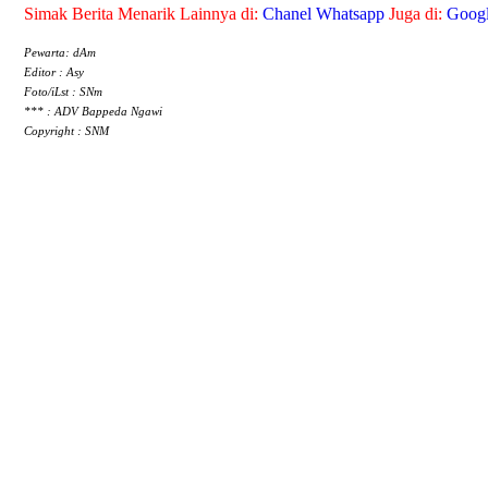
Simak Berita Menarik Lainnya di:
Chanel Whatsapp
Juga di:
Goog
Pewarta: dAm
Editor : Asy
Foto/iLst : SNm
*** : ADV Bappeda Ngawi
Copyright : SNM