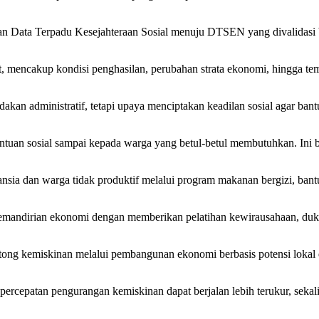
Data Terpadu Kesejahteraan Sosial menuju DTSEN yang divalidasi ber
t, mencakup kondisi penghasilan, perubahan strata ekonomi, hingga tem
kan administratif, tetapi upaya menciptakan keadilan sosial agar ban
antuan sosial sampai kepada warga yang betul-betul membutuhkan. In
a dan warga tidak produktif melalui program makanan bergizi, bantua
kemandirian ekonomi dengan memberikan pelatihan kewirausahaan, duk
ong kemiskinan melalui pembangunan ekonomi berbasis potensi lokal d
 percepatan pengurangan kemiskinan dapat berjalan lebih terukur, sek