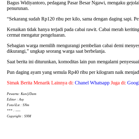
Bagus Widiyantoro, pedagang Pasar Besar Ngawi, mengaku gejolak
penurunan.
“Sekarang sudah Rp120 ribu per kilo, sama dengan daging sapi. Pe
Kenaikan tidak hanya terjadi pada cabai rawit. Cabai merah keriting
cermat mengatur pengeluaran.
Sebagian warga memilih mengurangi pembelian cabai demi menyesua
dikurangi,” ungkap seorang warga saat berbelanja.
Saat berita ini diturunkan, komoditas lain pun mengalami penyesu
Pun daging ayam yang semula Rp40 ribu per kilogram naik menjadi 
Simak Berita Menarik Lainnya di:
Chanel Whatsapp
Juga di:
Goog
Pewarta: Kun/j/Dam
Editor : Asy
Foto/iLst : SNm
*** : ----
Copyright : SNM