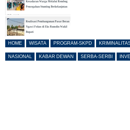
Kesadaran Warga Melalui Rembug
Pencegahan Stunting Berkelanjutan
(0 Reply(s))
Realisasi Pembangunan Pasar Beran
Ngawi Fokus di Eks Rumdin Wakil
Bupati
(0 Reply(s))
HOME
WISATA
PROGRAM-SKPD
KRIMINALITA
Lama Kosong, Pemkab Ngawi Kembali
Buka Seleksi Direktur PDAM Definitif
NASIONAL
KABAR DEWAN
SERBA-SERBI
INV
(0 Reply(s))