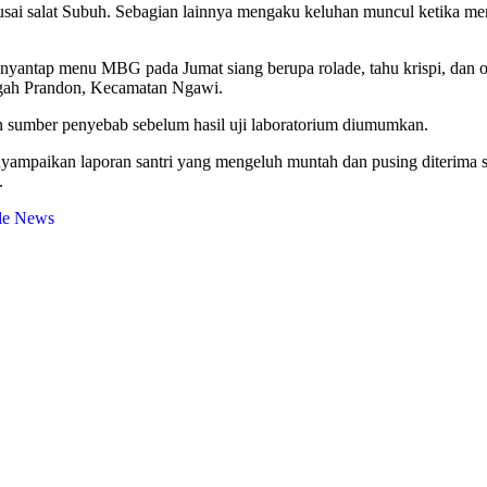
i usai salat Subuh. Sebagian lainnya mengaku keluhan muncul ketika me
nyantap menu MBG pada Jumat siang berupa rolade, tahu krispi, dan o
ngah Prandon, Kecamatan Ngawi.
n sumber penyebab sebelum hasil uji laboratorium diumumkan.
nyampaikan laporan santri yang mengeluh muntah dan pusing diterima 
i.
le News