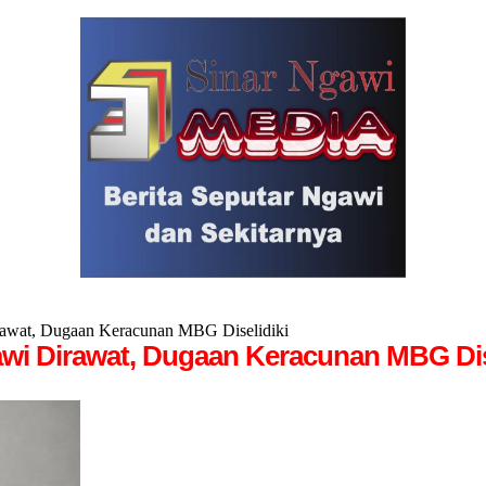
rawat, Dugaan Keracunan MBG Diselidiki
awi Dirawat, Dugaan Keracunan MBG Dis