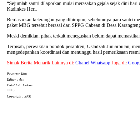
“Sejumlah santri dilaporkan mulai merasakan gejala sejak dini har
Kadinkes Heri.
Berdasarkan keterangan yang dihimpun, sebelumnya para santri me
paket MBG tersebut berasal dari SPPG Cabean di Desa Karangte
Meski demikian, pihak terkait menegaskan belum dapat memastika
Terpisah, perwakilan pondok pesantren, Ustadzah Juniarbulan, me
mengedepankan koordinasi dan menunggu hasil pemeriksaan resm
Simak Berita Menarik Lainnya di:
Chanel Whatsapp
Juga di:
Goog
Pewarta: Kun
Editor : Asy
Foto/iLst : Dok-m
*** : ----
Copyright : SNM