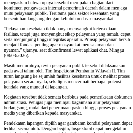
menegaskan bahwa upaya tersebut merupakan bagian dari
komitmen pengawasan internal pemerintah daerah dalam menjaga
mutu pelayanan publik. Terutama pada sektor kesehatan yang
bersentuhan langsung dengan kebutuhan dasar masyarakat.
“Pelayanan kesehatan tidak hanya menyangkut ketersediaan
fasilitas, tetapi juga menyangkut sikap pelayanan yang ramah, cepat,
serta menjunjung tinggi integritas aparatur. Prinsip pelayanan bersih
menjadi fondasi penting agar masyarakat merasa aman dan
nyaman,” ujarnya, saat dikonfirmasi lewat aplikasi chat, Minggu
(08/03/2026).
Masih menurutnya, reviu pelayanan publik tersebut dilaksanakan
pada awal tahun oleh Tim Inspektorat Pembantu Wilayah II. Tim
turun langsung ke sejumlah fasilitas kesehatan untuk melihat proses
pelayanan secara nyata, sekaligus mencermati berbagai potensi
kendala yang muncul di lapangan.
Kegiatan tersebut tidak semata berfokus pada pemeriksaan dokumen
administrasi. Petugas juga meninjau bagaimana alur pelayanan
berlangsung, mulai dari penerimaan pasien hingga proses pelayanan
medis yang diberikan kepada masyarakat.
Pendekatan lapangan dipilih agar gambaran kondisi pelayanan dapat
terlihat secara utuh. Dengan begitu, Inspektorat dapat mengetahui