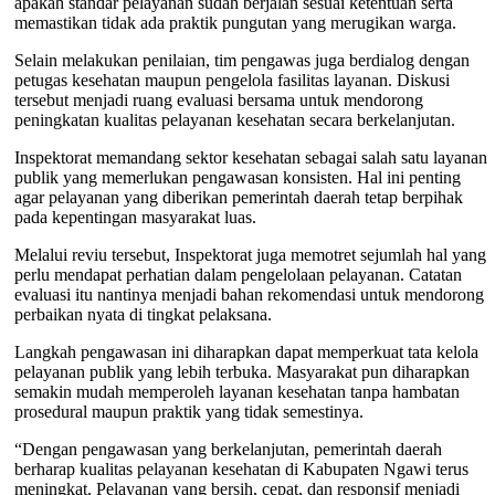
apakah standar pelayanan sudah berjalan sesuai ketentuan serta
memastikan tidak ada praktik pungutan yang merugikan warga.
Selain melakukan penilaian, tim pengawas juga berdialog dengan
petugas kesehatan maupun pengelola fasilitas layanan. Diskusi
tersebut menjadi ruang evaluasi bersama untuk mendorong
peningkatan kualitas pelayanan kesehatan secara berkelanjutan.
Inspektorat memandang sektor kesehatan sebagai salah satu layanan
publik yang memerlukan pengawasan konsisten. Hal ini penting
agar pelayanan yang diberikan pemerintah daerah tetap berpihak
pada kepentingan masyarakat luas.
Melalui reviu tersebut, Inspektorat juga memotret sejumlah hal yang
perlu mendapat perhatian dalam pengelolaan pelayanan. Catatan
evaluasi itu nantinya menjadi bahan rekomendasi untuk mendorong
perbaikan nyata di tingkat pelaksana.
Langkah pengawasan ini diharapkan dapat memperkuat tata kelola
pelayanan publik yang lebih terbuka. Masyarakat pun diharapkan
semakin mudah memperoleh layanan kesehatan tanpa hambatan
prosedural maupun praktik yang tidak semestinya.
“Dengan pengawasan yang berkelanjutan, pemerintah daerah
berharap kualitas pelayanan kesehatan di Kabupaten Ngawi terus
meningkat. Pelayanan yang bersih, cepat, dan responsif menjadi