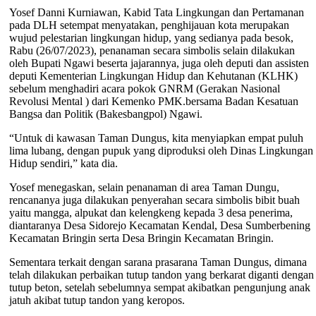
Yosef Danni Kurniawan, Kabid Tata Lingkungan dan Pertamanan
pada DLH setempat menyatakan, penghijauan kota merupakan
wujud pelestarian lingkungan hidup, yang sedianya pada besok,
Rabu (26/07/2023), penanaman secara simbolis selain dilakukan
oleh Bupati Ngawi beserta jajarannya, juga oleh deputi dan assisten
deputi Kementerian Lingkungan Hidup dan Kehutanan (KLHK)
sebelum menghadiri acara pokok GNRM (Gerakan Nasional
Revolusi Mental ) dari Kemenko PMK.bersama Badan Kesatuan
Bangsa dan Politik (Bakesbangpol) Ngawi.
“Untuk di kawasan Taman Dungus, kita menyiapkan empat puluh
lima lubang, dengan pupuk yang diproduksi oleh Dinas Lingkungan
Hidup sendiri,” kata dia.
Yosef menegaskan, selain penanaman di area Taman Dungu,
rencananya juga dilakukan penyerahan secara simbolis bibit buah
yaitu mangga, alpukat dan kelengkeng kepada 3 desa penerima,
diantaranya Desa Sidorejo Kecamatan Kendal, Desa Sumberbening
Kecamatan Bringin serta Desa Bringin Kecamatan Bringin.
Sementara terkait dengan sarana prasarana Taman Dungus, dimana
telah dilakukan perbaikan tutup tandon yang berkarat diganti dengan
tutup beton, setelah sebelumnya sempat akibatkan pengunjung anak
jatuh akibat tutup tandon yang keropos.