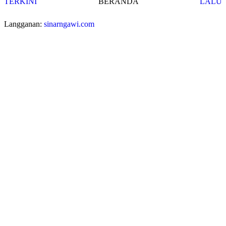
TERKINI
BERANDA
LALU
Langganan:
sinarngawi.com