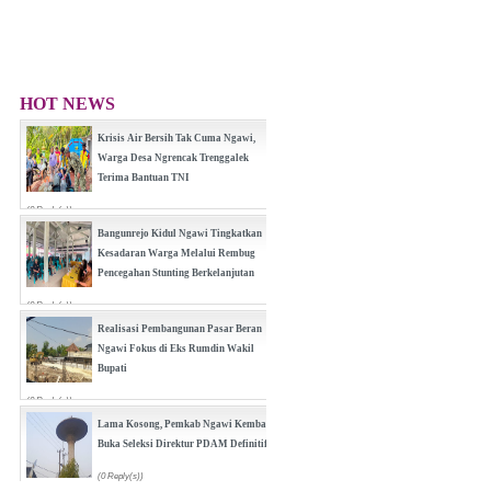
HOT NEWS
Krisis Air Bersih Tak Cuma Ngawi,
Warga Desa Ngrencak Trenggalek
Terima Bantuan TNI
(0 Reply(s))
Bangunrejo Kidul Ngawi Tingkatkan
Kesadaran Warga Melalui Rembug
Pencegahan Stunting Berkelanjutan
(0 Reply(s))
Realisasi Pembangunan Pasar Beran
Ngawi Fokus di Eks Rumdin Wakil
Bupati
(0 Reply(s))
Lama Kosong, Pemkab Ngawi Kembali
Buka Seleksi Direktur PDAM Definitif
(0 Reply(s))